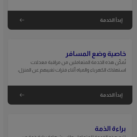
إخلائه من قبل المستأجر السابق. وتُستخدم تفعيل الخدمة
للعقار من جديد.يتم تفعيل الخدمات إلى ال
إبدأ الخدمة
خاصية وضع المسافر
تُمكّن هذه الخدمة المتعاملين من مراقبة معدلات
استهلاك الكهرباء والمياه أثناء فترات تغيبهم عن المنزل،
حيث يتم إرسال بيانات الاستهلاك عبر البريد الإلكتروني
بشكل دوري، يومي أو أسبوعي.
إبدأ الخدمة
براءة الذمة