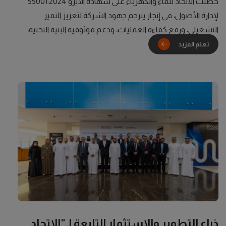
حصلت الاتحاد للماء والكهرباء على شهادة الأيزو 55001:2024
لإدارة الأصول، في إنجاز يترجم جهود الشركة لتعزيز التميز
التشغيلي، ورفع كفاءة العمليات، ودعم موثوقية البنية التحتية،
وتحقيق قيمة مستدامة طويلة المدى.
تغطي الشهادة أصول
نقل وتوزيع الكهرباء والمياه التابعة للاتحاد للماء والكهرباء على
امتداد دورة حياتها، بما يؤكد نجاح الشركة في تطبيق نظام شامل
لإدارة الأصول يتسق مع أفضل الممارسات المعترف بها دوليًا،
كما يعكس قدرتها على إدارة هذه الأصول بكفاءة، بما يوازن بين
الأداء والمخاطر والتكلفة والقيمة، وبالتالي دعم تحقيق أهدافها
الاستراتيجية.
ويكتسب هذا الإنجاز أهمية خاصة بالنظر إلى أن نظام
إدارة الأصول جرى تطويره وتطبيقه بالكامل بقدرات فرق العمل
في الاتحاد للماء والكهرباء، بما يدلل على كفاءة كوادرها الفنية
والتشغيلية، وحرص الشركة على بناء خبرات مؤسسية مستدامة.
وقال المهندس عبدالله الخميري، الرئيس التنفيذي للعمليات
في الاتحاد للماء والكهرباء: «يمثل حصول الاتحاد للماء والكهرباء
على شهادة الأيزو 55001:2024 محطة مهمة في مسيرتنا نحو
ذراع التطوير والاستثمار التابعة لـ"الاتحاد