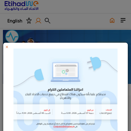
English
×
استكشف خدماتنا