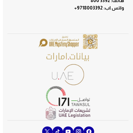
هاتف: 3392 800
:واتس اب
+9718003392