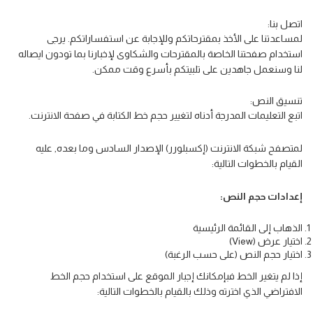
اتصل بنا:
لمساعدتنا على الأخذ بمقترحاتكم وللإجابة عن استفساراتكم. يرجى
استخدام صفحتنا الخاصة بالمقترحات والشكاوى لإخبارنا بما تودون ايصاله
لنا وسنعمل جاهدين على تلبيتكم بأسرع وقت ممكن.
تنسيق النص:
اتبع التعليمات المدرجة أدناه لتغيير حجم خط الكتابة في صفحة الانترنت.
لمتصفح شبكة الانترنت (إكسبلورر) الإصدار السادس وما بعده, عليه
القيام بالخطوات التالية:
إعدادات حجم النص:
الذهاب إلى القائمة الرئيسية
اختيار عرض (View)
اختيار حجم النص (على حسب الرغبة)
إذا لم يتغير الخط فبإمكانك إجبار الموقع على استخدام حجم الخط
الافتراضي الذي اخترته وذلك بالقيام بالخطوات التالية: