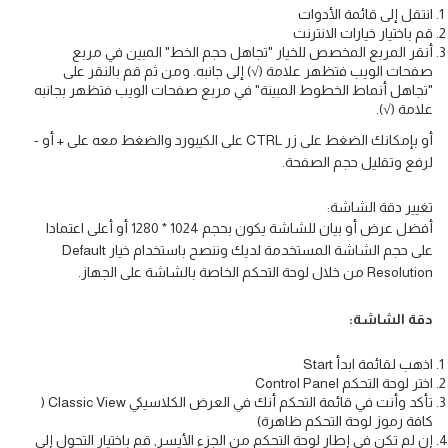
انتقل إلى قائمة الأدوات
قم باختيار خيارات الانترنت
أنقر المربع المخصص للخيار "تجاهل حجم الخط" المبين في مربع
صفحات الويب فتظهر علامة (√) إلى جانبه. ومن ثم قم بالنقر على
"تجاهل أنماط الخطوط المبينة" في مربع صفحات الويب فتظهر بجانبه
علامة (√).
أو بإمكانك الضغط على زر CTRL على الكيبورد والضغط معه على + أو -
لرفع وتقليل حجم الصفحة.
تغيير دقة الشاشة:
أفضل عرض أو بيان للشاشة يكون بحجم 1024 * 1280 أو أعلى اعتمادا
على حجم الشاشة المستخدمة لديك وننصح باستخدام خيار Default
Resolution من خلال لوحة التحكم الخاصة بالشاشة على الجهاز.
دقة الشاشة:
اذهب لقائمة ابدأ Start
اختر لوحة التحكم Control Panel
تأكد وأنت في قائمة التحكم أنك في العرض الكلاسيكي Classic View (
كافة رموز لوحة التحكم ظاهرة)
إن لم تكن في إطار لوحة التحكم من الجزء الأيسر, قم باختيار التحول إلى