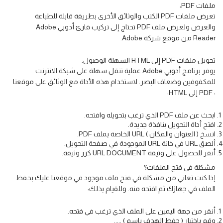
ملفات PDF:
تعرض ملفات PDF الكتب والوثائق الأخرى بطريقة قابلة للطباعة
والعرض ولعرض ملف PDF تحتاج إلى تركيب قارئ أدوبي Adobe
Reader من موقع شركة Adobe.
تحويل ملفات PDF إلى HTML السهلة الوصول:
يوفر برنامج أدوبي Adobe عملية تنقل سهلة على شبكة الانترنت
للمكفوفين وضعاف البصر. لاستخدام هذه الأداة مع الوثائق على موقعنا
: PDF إلى HTML:
ابحث عن ملف PDF الذي ترغب بتحويله وافتحه.
افتح أداة التحويل بنافذة جديدة.
انسخ ( العنوان والمكان ) URL الخاصة بملف PDF.
ألصق URL في خانة URL الموجودة في صفحة التحويل.
أنقر للحصول على وثيقة URL DOCUMENT كزر وثيقة.
مشكلة في فتح الملفات؟
إذا كنت تعاني من مشكلة في فتح ملف موجود في موقعنا عليك بحفظ
الملف في جهازك ثم افتحه منه. وللقيام بذلك:
أنقر من جهة اليمين على الملف الذي ترغب في فتحه.
وقم باختيار ( حفظ الهدف باسم ) .....