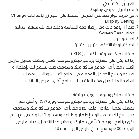
العرض الكلاسيكي.
قم باختيار العرض Display
في مربع حوار خصائص العرض أضغط على اختيار زر الإعدادات Change
Display Setting
عند زر الإعدادات وفي إطار دقة الشاشة وذلك بتحريك سهم الانزلاق
Screen Resolution.
اختر موافق.
لإغلاق لوحة التحكم، اختر زر الإغلاق.
ملفات ميكروسوفت أكسل ( XLS ):
إذا لم يكن على جهازك برنامج ميكروسوفت اكسل يمكنك تحميل عارض
اكسل مجاناً من موقع شركة ميكروسوفت حيث يسمح لك بإظهار و
طباعة ونسخ الجداول المحملة في نماذج اكسل، وبالتالي يمكنك
استعمالها لترحيل هذه الملفات إلى برامج أخرى لعرض البيانات.
ملفات مايكروسوفت وورد ( وثيقة ):
إذا لم يكن على جهازك برنامج ميكروسوفت وورد (97) أو أعلى منه
يمكنك تحميل عارض ملف الورد مجاناً من موقع شركة ميكروسوفت
حيث يتيح لك عارض الورد إظهار وطباعة ونسخ وثائق الورد حتى وإن لم
يكن برنامج الورد منشأ في جهازك. و يعتبر هذا التحميل بديلا لعارض
الورد (2003) وجميع نسخ عارض الورد السابقة.