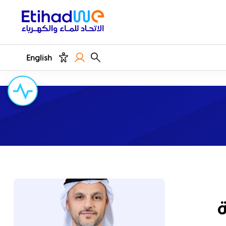
English
ة