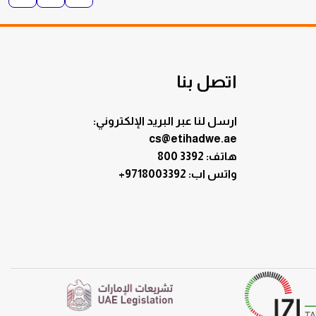
اتصل بنا
ارسل لنا عبر البريد الإلكتروني:
cs@etihadwe.ae
هاتف: 3392 800
:واتس اب
+9718003392