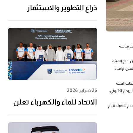
ذراع التطوير والاستثمار
التابعة لـ"الاتحاد للماء
والكهرباء" توقِّع اتفاقية مع
إن إم دي سي إنفرا ولانتانيا
قة بجائحة
لتنفيذ مشروع محطة الفجيرة
للتحلية سعة 60 مليون جالون
ن تفتح الهيئة
يوميًا
اعي بين الموظفين، واتخاذ
ات الفنية
26 فبراير 2026
ريد الإلكتروني،
الاتحاد للماء والكهرباء تعلن
عدم تفضيله قيام
عن رعايتها لرابطة المحترفين
الإماراتية لتعزيز مشاركة