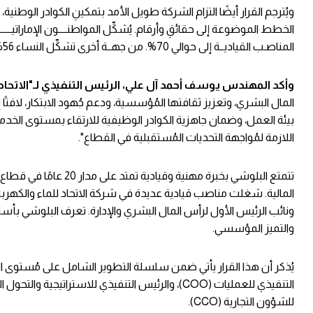
ويُترجم القرار أيضًا التزام الشركة طويل الأمد بتمكينِ الكوادر الوط
المناصـب القياديــة إلى حوالي 70%. من جهــة أخرى تشكِّل النساء 56% من إجمالي عدد فريق العمل، بينهن 28% في وظائف فنية مُتخصصة.
وأكد المهندس يوسف أحمد آل علي، الرئيس التنفيذي لـ"الاتحاد ل
المال البشري، وتعزيز ثقافتها المُؤسسية، ودعم جُهود الابتكار، لافتًا
بيئة العمل، وضمان جاهزية الكوادر الوظيفية للارتقاء بمستوى الخدمات
اللازمة لمُواجهة التحديات المُستقبلية في القطاع".
تتمتع البلوشي بخبرة مهن
المالية. شغلت مناصب قيادية عديدة في شركة الاتحاد للماء والكهرباء 
ونائب الرئيس الأول لرأس المال البشري والإدارة. تعرف البلوشي بأسل
والتميز المؤسسي.
يُذكر أن هذا القرار يأتي ضمن سلسلة التطوير الشامل على مُستوى ال
للشؤون التجارية (CCO).