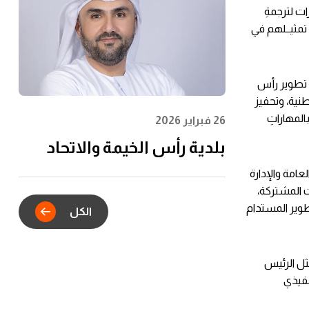
الشباب وتعظيم الأثر
ات لترجمةِ
المجتمعي
يما تصل نسبــــــة تمثيــلهم في
 تطوير رأس
طنية، وتحفيز
المهاراتِ
26 فبراير 2026
بلدية رأس الخيمة والاتحاد
للماء والكهرباء يدشنان
دارة العامة والإدارة
ت المشتركة،
الشراكة الاستراتيجية للتكامل
طوير المستدام
الكل
الرقمي في خدمات عقود
الإيجار
ثل الرئيس
ذي للشؤون المالية (CFO)، والرئيس التنفيذي