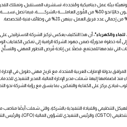
نية، وتهيئة بيئة عمل ديناميكية ومُتجددة، تستشرف المستقبل، وتمتلك القدر
الخطط الموضوعة إلى حقائقِ وأرقام. يُشكِّل المواطنــــون الإماراتيـــــــون حاليًا نحو 80% من القُوى العاملــــــة بالشركــــــــة، ف
لماء والكهرباء"،
أن هذا التكليف يعكس تركيز الشركة الاستراتيجي على
 إلى أنه خطوة محوريَّة ضمن جهود الشركة الرامية إلى تمكينِ الكفاءات الو
 التي نقدمها للمجتمع، فضلاً عن إتاحة فُرص التطور المهني، والتسلُّح ب
ية وقيادية تمتد على مدار 20 عامًا في قطاع المرافق بدولة الإمارات العربية المتحدة، مع تاريخ مهني طويل في الإ
منذ انضمامها إليها، شملت مدير الإدارة المالية، المدير التنفيذي للخدما
وب قيادي يركز على الكفاءة والتمكين، بما يتسق مع رؤية الشركة نحو الت
هيكل التنظيمي والقيادة التنفيذية بالشركةِ، والتي شملت أيضًا مناصب م
التنفيذي للعمليات (COO)، والرئيس التنفيذي للاستراتيجية والتحول التنظيمي (CSTO)، والرئيس التنفي