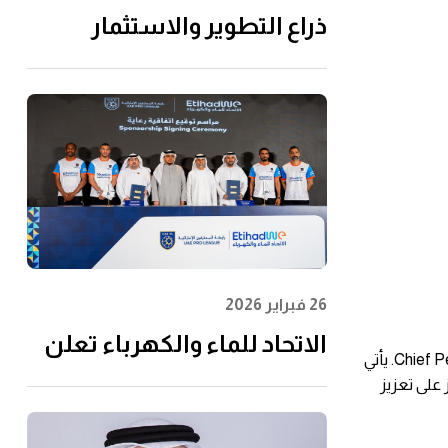
ذراع التطوير والاستثمار
التابعة لـ"الاتحاد للماء
والكهرباء" توقِّع اتفاقية مع
إن إم دي سي إنفرا ولانتانيا
لتنفيذ مشروع محطة الفجيرة
للتحلية سعة 60 مليون جالون
يوميًا
26 فبراير 2026
الاتحاد للماء والكهرباء تعلن
أعلنت "الاتحاد للماء والكهرباء" عن تعيين الآنسة شيخة مراد البلوشي، رئيسًا تنفيذيًا للموارد البشرية (Chief People Officer (CPO. يأتي
عن رعايتها لرابطة المحترفين
 على تعزيز
الإماراتية لتعزيز مشاركة