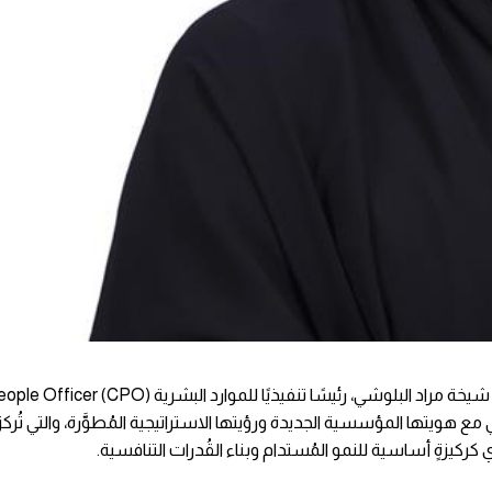
مع هويتها المؤسسية الجديدة ورؤيتها الاستراتيجية المُطوَّرة، والتي تُركز
ركيزةٍ أساسية للنمو المُستدام وبناء القُدرات التنافسية.