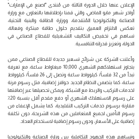
الإعلان عنها خلال الدورة الثالثة من مُنتدى "اصنع في الإمارات"
أواخر شهر مايو الماضي، والتي قمنا بإطلاقها بالتعاون مع وزارة
الصناعة والتكنولوجيا المُتقدمة، ووزارة الطاقة والبنية التحتية،
تعكس الالتزام العميق بتقديمِ حلول طاقة مبتكرة وفعالة،
تساهم في تخفيض التكاليف التشغيلية للقطاع الصناعي في
الدولة، وتعزيز قدراته التنافسية.
وأعلنت الشركة عن شرائح تسعير جديدة للقطاع الصناعي ممن
يتجاوز استهلاكهم الشهري 10,000 ميغاواط ساعة، مع تعرفة
تبدأ من 32 فلساً/ كيلوواط ساعة وتصل إلى 26 فلساً/ كيلوواط
ساعة، كما يتضمن النظام الجديد حوافز إضافية، مثل رسوم مرنة
لخدمات التركيب والربط مع الشبكة، ويمكن تحصيلها عبر إضافتها
على رسوم الاستهلاك الشهري أو دفع مقدم أقل بنسبة 20٪
مقارنة برسوم خدمات التركيب التقليدية، كما يشمل الإعفاء من
رسوم التأمين لجميع المتعاملين من هذه الشريحة، دون تكلفة
إضافية على الأسعار، ودون رسوم إضافية لاستخدام العداد.
وتساهم هذه الجهود التكاملية بين وزارة الصناعة والتكنولوجيا