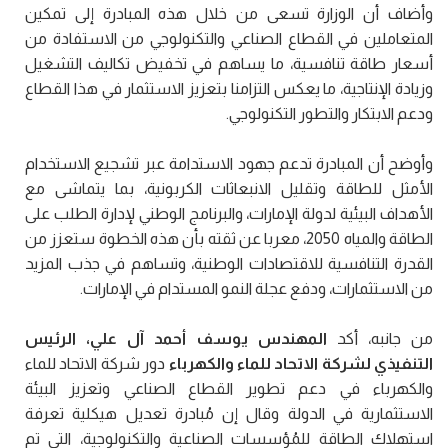
وأضاف أن الوزارة تسعى من خلال هذه المبادرة إلى تمكين
المتعاملين في القطاع الصناعي والتكنولوجي من الاستفادة من
أسعار طاقة تنافسية، ما يساهم في تخفيض تكاليف التشغيل
وزيادة الإنتاجية، ما يعكس التزامنا بتعزيز الاستثمار في هذا القطاع
ودعم الابتكار والتطور التكنولوجي.
وأوضح أن المبادرة تدعم جهود الاستدامة عبر تشجيع الاستخدام
الأمثل للطاقة وتقليل الانبعاثات الكربونية، بما يتماشى مع
الأهداف البيئية لدولة الإمارات، والبرنامج الوطني لإدارة الطلب على
الطاقة والمياه 2050، معربا عن ثقته بأن هذه الخطوة ستعزز من
القدرة التنافسية للاقتصادات الوطنية، وتساهم في جذب المزيد
من الاستثمارات، ودفع عجلة النمو المستدام في الإمارات.
من جانبه، أكد
المهندس يوسف أحمد آل علي، الرئيس
التنفيذي لشركة الاتحاد للماء والكهرباء
دور شركة الاتحاد للماء
والكهرباء في دعم تطوير القطاع الصناعي وتعزيز البيئة
الاستثمارية في الدولة وقال إن مُبادرة تعديل هيكلية تعرفة
استهلاك الطاقة للمُؤسسات الصناعية والتكنولوجية، التي تم