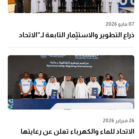
07 مايو 2026
ذراع التطوير والاستثمار التابعة لـ"الاتحاد
للماء والكهرباء" توقِّع اتفاقية مع إن إم دي
سي إنفرا ولانتانيا لتنفيذ مشروع محطة
الفجيرة للتحلية سعة 60 مليون جالون يوميًا
26 فبراير 2026
الاتحاد للماء والكهرباء تعلن عن رعايتها