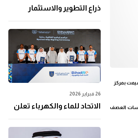
ذراع التطوير والاستثمار
التابعة لـ"الاتحاد للماء
والكهرباء" توقِّع اتفاقية مع
إن إم دي سي إنفرا ولانتانيا
لتنفيذ مشروع محطة الفجيرة
للتحلية سعة 60 مليون جالون
يوميًا
أقيمت
بمركز
26 فبراير 2026
الاتحاد للماء والكهرباء تعلن
لسات العصف
عن رعايتها لرابطة المحترفين
الإماراتية لتعزيز مشاركة