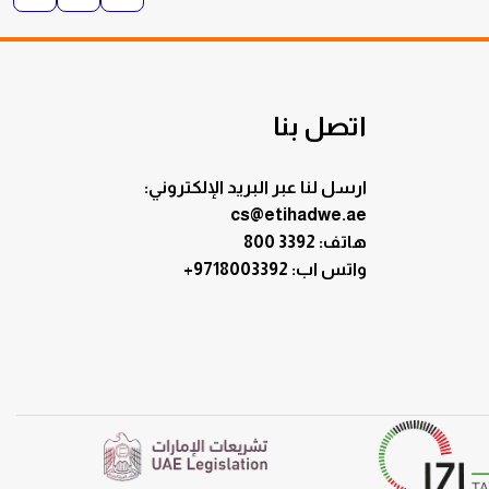
اتصل بنا
ارسل لنا عبر البريد الإلكتروني:
cs@etihadwe.ae
هاتف: 3392 800
:واتس اب
+9718003392