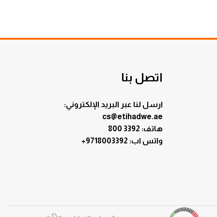
اتصل بنا
ارسل لنا عبر البريد الإلكتروني:
cs@etihadwe.ae
هاتف: 3392 800
:واتس اب
+9718003392