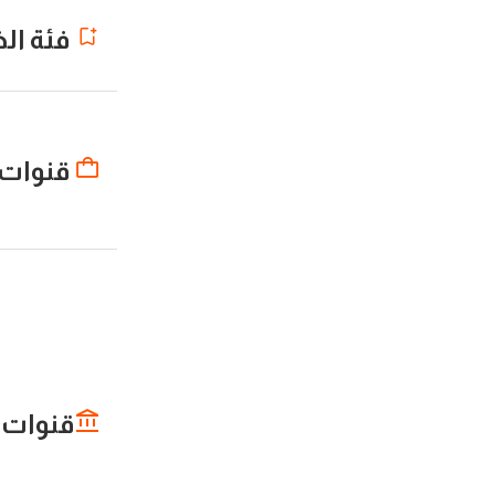
فئة ال
قنوات 
قنوات 