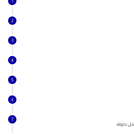
1
2
3
4
5
6
7
سجل دخوله.