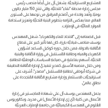
المشاريع الاستراتيجيَّة. يشغل آل علي أيضًا منصب رئيس
مجلس إدارة محطة "نقاء" للتحليَّة، والتي تنتج 150 مليار جالون
يوميًا، وتُعد واحدة من أضخمِ المرافق من نوعها على مُستوى
العالم، مما يعكس التزامه بتطويرِ البنية التحتيَّة وتعزيز استدامة
الموارد المائيَّة في الإمارات.
قبل انضمامه إلى "الاتحاد للماء والكهرباء"، شغل المهندس
يوسف مناصب قياديَّة بارزة، كان لها تأثير كبير على قطاعِ
الطَّاقة بالدولة، فمن خلال دوره كوكيلٍ مُساعد لشؤون
الكهرباء والمياه وطاقة المُستقبل في وزارة الطَّاقة والبنية
التحتيَّة، أسهم بفاعليةٍ في صياغةِ السياسات الوطنيَّة للطاقةِ.
ومن خلال منصبه الأسبق كمديرٍ تنفيذيّ لإدارة الطَّاقة النظيفة
في شركة أبوظبي لطاقةِ المُستقبل "مصدر"، أشرف على
استراتيجيَّات الاستثمار وإدارة مشاريع الطَّاقة المُتجددة على
نطاقٍ عالميّ.
يحمل المهندس يوسف آل علي شهادة الماجستير في إدارةِ
الأعمال من كلية (آي إي لإدارة الأعمال) في مدريد، وبكالوريوس
العُلوم في الهندسةِ الكيميائيَّة من جامعةِ الإمارات العربيَّة