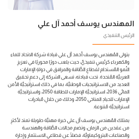
المهندس يوسف أحمد آل علي
الرئيس التنفيذي
يتولى المُهندس يوسف أحمد آل علي قيادة شركة الاتحاد للماء
والكهرباء كرئيسٍ تنفيذيّ، حيث يلعب دورًا محوريًا في تعزيزِ
النُمو المُستدام لقطاعِ الطَّاقة والمرافق في دولةِ الإمارات
العربيَّة المُتحدة. تحت قيادته، تسعى الشركة إلى دعمِ تحقيق
العديد من الاستراتيجيات الوطنيَّة، بما في ذلك استراتيجيَّة الأمن
المائي 2036، استراتيجيَّة الإمارات للطاقة 2050، واستراتيجيَّة
الإمارات للحيادِ المناخي 2050، وذلك من خلالِ مُبادرات
استراتيجيَّة مُتنوعة.
يمتلك المُهندس يوسف آل علي خبرة مهنيَّة طويلة تمتد لأكثرِ
من عقدين من الزمان، وتضم مجالات الطَّاقة والهندسة
والصناعات البتروكيماويَّة، فضلًا عن قطاعيِ الاستثمار وإدارة