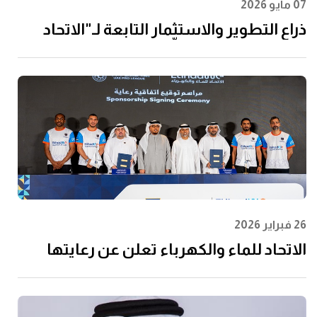
07 مايو 2026
ذراع التطوير والاستثمار التابعة لـ"الاتحاد
للماء والكهرباء" توقِّع اتفاقية مع إن إم دي
سي إنفرا ولانتانيا لتنفيذ مشروع محطة
الفجيرة للتحلية سعة 60 مليون جالون يوميًا
26 فبراير 2026
الاتحاد للماء والكهرباء تعلن عن رعايتها
لرابطة المحترفين الإماراتية لتعزيز مشاركة
الشباب وتعظيم الأثر المجتمعي