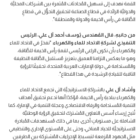
القمة نهدف إلى تسهيلِ المُحادثات المُثمرة بين الشركات المحليَّة
والدوليَّة الرائدة في قطاعِ الصناعة لتحقيقِ التحوُّل في قطاعِ
الطَّاقة في رأسِ الخيمة والدولة والمنطقة".
من جانبهِ، قال المُهندس يُوسف أحمد آل علي، الرئيس
التنفيذي لشركةِ الاتحاد للماء والكهرباء
: "نفخرُ في الاتحاد للماء
والكهرباء بأن نكون الراعي الرئيسي لقمةِ رأس الخيمة للطَّاقة،
وهو ما يعكس التزامنا العميق بتعزيزِ مُستقبل الطَّاقة النظيفة
والمُستدامة في دولةِ الإمارات العربية المتحدة، تحقيقًا للرؤيةِ
الثاقبة للقيادةِ الرشيدة في هذا القطاع".
وأشاد آل علي
بالشراكةِ الاستراتيجيَّة التي تجمع الاتحاد للماء
والكهرباء ببلديةِ رأس الخيمة، مُؤكدًا أنها تدعم تحقيق أهداف
التنمية المُستدامة والرفاه الاقتصادي وعجلة التنمية في الإمارةِ، كما
تُتيح إرساء أسس التعاون المُشترك لتحقيقِ الرؤية الوطنيَّة
الشاملة عل مستوياتٍ أخرى، بما في ذلك مُستهدفات المُبادرة
الاستراتيجيَّة للحياد المناخي، وحتى على المُستوى الإداري والتنظيمي
مثل الجهود المُزمعة لتبسيطِ الإجراءات المُشتركة بين الطرفين