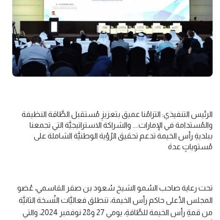
الرئيس التنفيذي: التزامُنا عميق بتعزيزِ مُستقبل الطَّاقة النظيفة
والمُستدامة في الإمارات.... والشراكة الاستراتيجيَّة التي تجمعنا
ببلديةِ رأس الخيمة تدعم تحقيق الرُؤية الوطنيَّة الشاملة على
مُستوياتٍ عدة
تحت رعاية صاحب السُمو الشيخ سُعود بن صقر القاسمي، عُضو
المجلس الأعلى حاكم رأس الخيمة، تنطلق فعاليَّات النُسخة الثانيَّة
من قمةِ رأس الخيمة للطَّاقةِ، يومي 27 و28 نوفمبر 2024، والتي