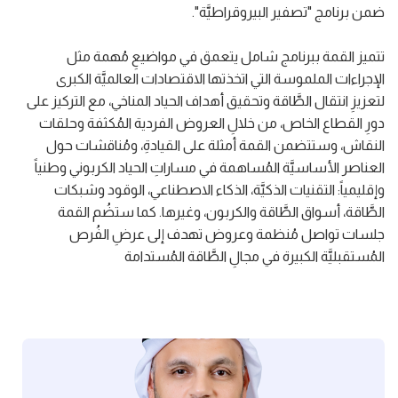
ضمن برنامج "تصفير البيروقراطيَّة".
تتميز القمة ببرنامج شامل يتعمق في مواضيعِ مُهمة مثل
الإجراءات الملموسة التي اتخذتها الاقتصادات العالميَّة الكبرى
لتعزيزِ انتقال الطَّاقة وتحقيق أهداف الحياد المناخي، مع التركيز على
دورِ القطاع الخاص، من خلالِ العروض الفردية المُكثفة وحلقات
النقاش، وستتضمن القمة أمثلة على القيادةِ، ومُناقشات حول
العناصر الأساسيَّة المُساهمة في مساراتِ الحياد الكربوني وطنياً
وإقليمياً: التقنيات الذكيَّة، الذكاء الاصطناعي، الوقود وشبكات
الطَّاقة، أسواق الطَّاقة والكربون، وغيرها. كما ستضُم القمة
جلسات تواصل مُنظمة وعروض تهدف إلى عرضِ الفُرص
المُستقبليَّة الكبيرة في مجالِ الطَّاقة المُستدامة