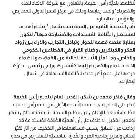
تُنظمها بلديَّة رأس الخيمة، بالتعاونِ مع شركة "الاتحاد للماء
والكهرباء" وتحت رعايتها، وذلك في مركزِ الحمرا الدولي للمعارضِ
والمُؤتمرات بالإمارةِ.
تأتي النُسخة الثانية من القمةِ تحت شعار "إنشاء أهداف
لمستقبلِ الطَّاقة المُستدامة والمُشاركة فيها"، لتكون
بمثابةِ منصة مُهمة للحوارِ وتبادُل التجارب والآراء بين رُواد
الفكر والمُبتكرين وصُناع
القرار في القطاعين الحُكومي
والخاص، وما يُميِّز النُسخة الحالية من القمةِ، هو انضمام
الاتحاد للماء والكهرباء إليها كمُشارك وراعي رئيسي
، ما يُؤكد
حرصها على دعمِ أكبر حدث للطَّاقة المُستدامة في شمالِ
الإمارات.
وقال مُنذر محمد بن شكر، المُدير العام لبلديةِ رأس الخيمة
:
"بناء على النجاحِ الذي حققته النُسخة الأولى من قمةِ رأس الخيمة
للطَّاقة، يُسعدنا الإعلان عن تنظيم النُسخة الثانية منها خلال شهر
نوفمبر المُقبل. لا خلاف على أن أهميَّة الطَّاقة المُستدامة قد
ازدادت عن السابقِ بسببِ مُساهمتها في التخفيفِ من آثارِ تغيُّر
المناخ، وتعزيز رفاهية الفرد والقُدرة التنافسيَّة للمشاريع. في هذهِ