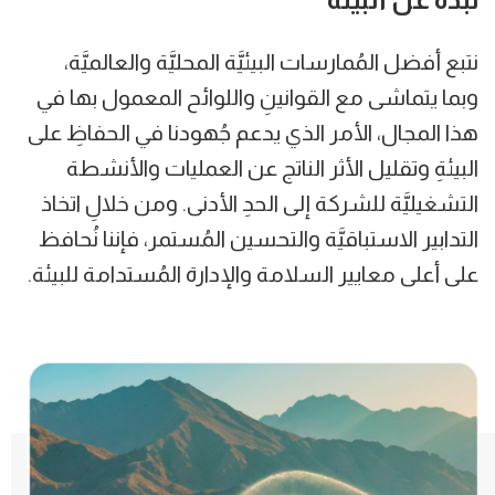
نتبع أفضل المُمارسات البيئيَّة المحليَّة والعالميَّة،
وبما يتماشى مع القوانينِ واللوائح المعمول بها في
هذا المجال، الأمر الذي يدعم جُهودنا في الحفاظِ على
البيئةِ وتقليل الأثر الناتج عن العمليات والأنشطة
التشغيليَّة للشركة إلى الحدِ الأدنى. ومن خلالِ اتخاذ
التدابير الاستباقيَّة والتحسين المُستمر، فإننا نُحافظ
على أعلى معايير السلامة والإدارة المُستدامة للبيئة.