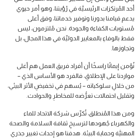
أحد المُرتكزات الرئيسيَّة في رُؤيتنا، وهو أمر حيوي
يدعم قيامنا بدورنا وتوفير خدماتنا، وفق أعلى
مُستويات الكفاءة والجودة. نحن مُلتزمون، ليس
فقط بالوفاءِ بالمعايير الدوليِّة في هذا المجال، بل
وتجاوزها.
نُؤمن إيمانًا راسخًا أن أفراد فريق العمل هم أغلى
مواردنا على الإطلاقِ، فالفرد هو الأساس الذي –
من خلالِ سلوكياته – يُسهم في تخفيضِ الأثر البيئي،
وتقليل احتمالات تعرُّضه للمخاطرِ والحوادث.
ومن هذا المُنطلق، تُكرِّس شركة الاتحاد للماء
والكهرباء جُهودها لترسيخِ ثقافة السلامة والصحة
المهنيَّة وحماية البيئة. هدفنا هو إحداث تغيير جذري