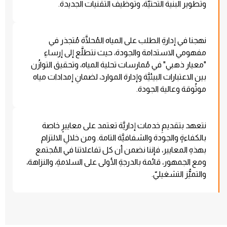
وتطوير البنية التحتيَّة، وتوظيف التقنيات الجديدة.
نهجنا في إدارةِ الطلب على المياه المُحلَّاة مُتجذر في
مفهومي الاستدامة والجودة، حيث نتطلَّع إلى إرساءِ
"معيار ذهبي" في مُمارسات تحلية المياه، وتحقيق التوازُن
بين الاعتبارات البيئيَّة وإدارة الموارد، لضمانِ إمدادات مياه
موثُوقة وعالية الجودة.
نتعهد بتقديمِ خدمات إداريَّة تعتمد على معاييرٍ خاصة
بالكفاءةٍ والجودة والشفافيَّة التامة. ومن خلالِ الالتزام
بهذهِ المعايير، فإننا نضمن أن كل تفاعلاتنا في المُجتمع
ومع الجمهور، قائمة بالدرجةِ الأولى على السلامةِ، والنزاهة،
والتميُّز التشغيليّ.