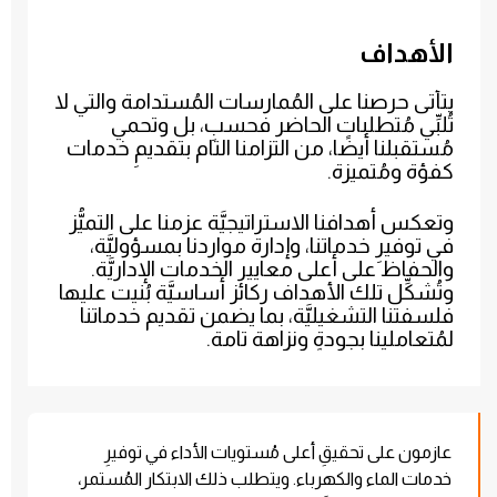
الأهداف
يتأتى حرصنا على المُمارسات المُستدامة والتي لا
تُلبِّي مُتطلبات الحاضر فحسبِ، بل وتحمي
مُستقبلنا أيضًا، من التزامنا التام بتقديمِ خدمات
كفؤة ومُتميزة.
وتعكس أهدافنا الاستراتيجيَّة عزمنا على التميُّز
في توفيرِ خدماتنا، وإدارة مواردنا بمسؤوليَّة،
والحفاظ على أعلى معايير الخدمات الإداريَّة.
وتُشكِّل تلك الأهداف ركائز أساسيَّة بُنيت عليها
فلسفتنا التشغيليَّة، بما يضمن تقديم خدماتنا
لمُتعاملينا بجودةٍ ونزاهة تامة.
عازمون على تحقيقِ أعلى مُستويات الأداء في توفيرِ
خدمات الماء والكهرباء. ويتطلب ذلك الابتكار المُستمر،