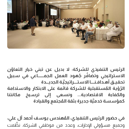
ا
لرئيس التنفيذي للشركة: لا بديل عن تبني خيار التعاوُن
الاستراتيجي وتضافُر جُهود العمل الجمـــــــاعي في سبيل
تحقيــق أهـدافـنــــا الاستــــراتيجيَّـة الجديـــدة
الرُؤية المُستقبلية للشركة قائمة على الابتكار والاستدامة
والكفاءة الاقتصادية... ونسعى إلى ترسيخ مكانتنا
كمؤسسة خدميَّة جديرة بثقة المُجتمع والقيادة
في حضور الرئيس التنفيذي، المُهندس يوسف أحمد آل علي،
وجميع مسؤولي الإدارات، وعدد من موظفي الشركة، نظَّمت