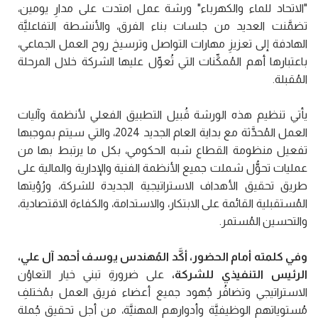
"الاتحاد للماء والكهرباء" ورشة عمل امتدت على مدارِ يومين،
تضمَّنت العديد من جلسات بناء الفرق، والأنشطة التفاعليَّة
الهادفة إلى تعزيزِ مهارات التواصل وترسيخ روح العمل الجماعي،
باعتبارها أهم المُمكِّنات التي تُعوِّل عليها الشركة خلال المرحلة
المُقبلة.
يأتي تنظيم هذه الورشة قُبيل التطبيق الفعلي لأنظمة وآليات
العمل المُحدَّثة مع بداية العام الجديد 2024، والتي سيتم بموجبها
تفعيل منظومة القطاع شبه الحكومي، بكل ما يرتبط بها من
عمليات تحوُّل شملت جميع الأنظمة الفنية والإدارية والمالية على
طريق تحقيق الأهداف الاستراتيجية الجديدة للشركة، ورُؤيتها
المُستقبلية القائمة على الابتكار، والاستدامة، والكفاءة الاقتصادية،
والتحسين المُستمر.
وفي كلمته أمام الحضور، أكَّد المُهندس يوسف أحمد آل علي،
الرئيس التنفيذي للشركة،
على ضرورةِ تبني خيار التعاوُن
الاستراتيجي وتضافُر جُهود جميع أعضاء فريق العمل بمُختلفِ
مُستوياتهم الوظيفيَّة وأدوارهم المهنيَّة، من أجلِ تحقيق جُملة