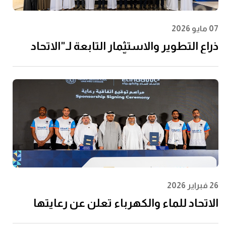
07 مايو 2026
ذراع التطوير والاستثمار التابعة لـ"الاتحاد
للماء والكهرباء" توقِّع اتفاقية مع إن إم دي
سي إنفرا ولانتانيا لتنفيذ مشروع محطة
الفجيرة للتحلية سعة 60 مليون جالون يوميًا
26 فبراير 2026
الاتحاد للماء والكهرباء تعلن عن رعايتها
لرابطة المحترفين الإماراتية لتعزيز مشاركة