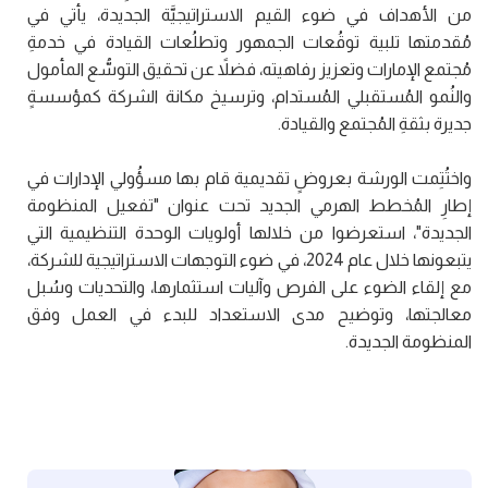
من الأهداف في ضوء القيم الاستراتيجيَّة الجديدة، يأتي في
مُقدمتها تلبية توقُعات الجمهور وتطلُعات القيادة في خدمةِ
مُجتمع الإمارات وتعزيز رفاهيته، فضلاً عن تحقيق التوسُّع المأمول
والنُمو المُستقبلي المُستدام، وترسيخ مكانة الشركة كمؤسسةٍ
جديرة بثقةِ المُجتمع والقيادة.
واختُتِمت الورشة بعروضٍ تقديمية قام بها مسؤُولي الإدارات في
إطارِ المُخطط الهرمي الجديد تحت عنوان "تفعيل المنظومة
الجديدة"، استعرضوا من خلالها أولويات الوحدة التنظيمية التي
يتبعونها خلال عام 2024، في ضوء التوجهات الاستراتيجية للشركة،
مع إلقاء الضوء على الفرص وآليات استثمارها، والتحديات وسُبل
معالجتها، وتوضيح مدى الاستعداد للبدء في العمل وفق
المنظومة الجديدة.