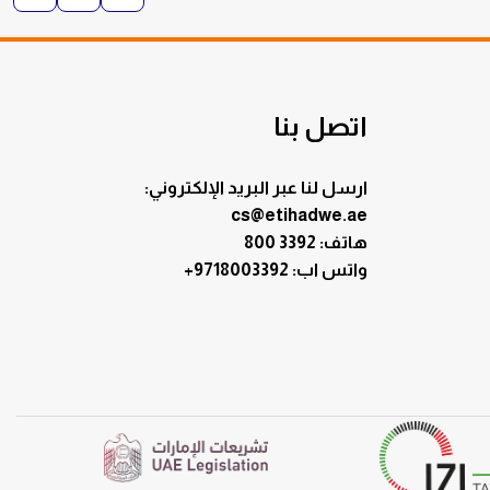
اتصل بنا
ارسل لنا عبر البريد الإلكتروني:
cs@etihadwe.ae
هاتف: 3392 800
:واتس اب
+9718003392