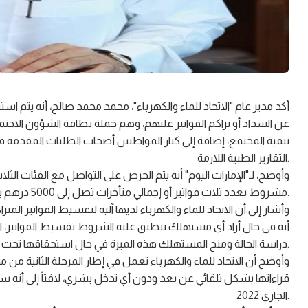
أكد مدير عام "الاتحاد للماء والكهرباء"، محمد محمد صالح، أنه يتم 
عن السداد أو تراكم الفواتير عليهم، وهم حملة بطاقة الشؤون الاج
تنمية المجتمع، إضافة إلى كبار المواطنين أصحاب الطلبات المقدمة 
التقارير الطبية اللازمة.
وأوضح، لـ"الإمارات اليوم" أنه يتم الحرص على التواصل مع الفئات ال
مشروط بعدد ثلاث فواتير أو إجمالي متأخرات تصل إلى 5000 درهم بحدٍ أقصى.
وأشار إلى أن الاتحاد للماء والكهرباء لديها آلية لتقسيط الفواتير 
أنه في حال أراد أي مستهلك تنطبق عليه الشروط تقسيط الفواتير، ا
دراسة الحالة ومنح المستهلك هذه الميزة في حال استحقاقها تحت إشراف مدير إدارة سعادة المتعاملين بالمنطقة المعنية.
وأوضح أن الاتحاد للماء والكهرباء تعمل في إطار المرحلة الثانية من م
الجاري 2022.