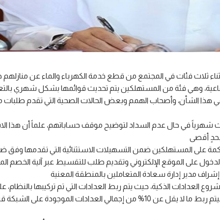
استثناء ثلاث فئات في المجتمع من قطع خدمة الكهرباء والماء عن منازلهم 
تماعية، وهي فئة من المستهلكين يتم تحديث قوائمها بشكل شهري بالتعا
في هذا الشأن، وأصحاب الهمم وبعض الحالات الصحية التي تقدم طلبات مر
ثلاث شهرياً في حال عدم السداد لتوضيح موقف حساباتهم، علماً أن هذا الا
المتراكمة على المستهلكين ضمن التسهيلات الاستثنائية التي تقدمها وفق ض
لدخول على الموقع الإلكتروني وتقديم طلب للتقسيط عبر آلية الخصم الم
شروع العدادات الذكية، حيث يتم ربط العدادات التي تم تركيبها بالنظام، عل
قراءاتها بشكل تلقائي عن بعد ودون أي تدخل بشري، لافتاً إلى أنه سيتم ربط ما لا يقل عن 10% من إجمالي العدادات الم