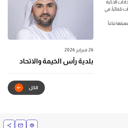
الشباب وتعظيم الأثر
ع أن مشروع العدادات الذكية
المجتمعي
تلقائياً، في
لها تباعاً
26 فبراير 2026
بلدية رأس الخيمة والاتحاد
للماء والكهرباء يدشنان
الشراكة الاستراتيجية للتكامل
الكل
الرقمي في خدمات عقود
الإيجار