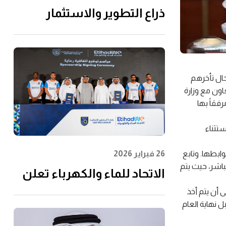
ذراع التطوير والاستثمار
التابعة لـ"الاتحاد للماء
والكهرباء" توقِّع اتفاقية مع
إن إم دي سي إنفرا ولانتانيا
حال تأخرهم
لتنفيذ مشروع محطة الفجيرة
ون مع وزارة
للتحلية سعة 60 مليون جالون
فقاً بها
يوميًا
ستثناء
وابطها. وتابع
26 فبراير 2026
باشر، حيث يتم
الاتحاد للماء والكهرباء تعلن
عن رعايتها لرابطة المحترفين
ى أن يتم أخذ
وجودة على الشبكة قبل نهاية العام
الإماراتية لتعزيز مشاركة