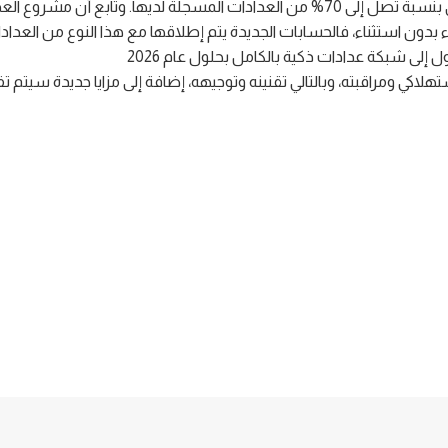
كما أوضح أن الاتحاد للماء والكهرباء قامت بتركيب 500 ألف عداد ذكي بنسبة تصل إلى 70% من العدادات المسجلة لديها. وتاب
ون استثناء، فالحسابات الجديدة يتم إطلاقها مع هذا النوع من العدادات 
ي ومراقبته، وبالتالي تقنينه وتوجيهه، إضافة إلى مزايا جديدة سيتم تفعي