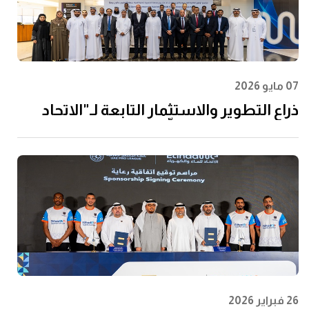
07 مايو 2026
ذراع التطوير والاستثمار التابعة لـ"الاتحاد
للماء والكهرباء" توقِّع اتفاقية مع إن إم دي
سي إنفرا ولانتانيا لتنفيذ مشروع محطة
الفجيرة للتحلية سعة 60 مليون جالون يوميًا
26 فبراير 2026