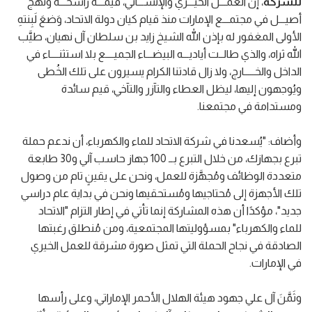
للشركة
، إن العمـــل الخيـــري والإنســـاني، قيمـــة راسخـــة ونهج
أصيـــل في مجتمـــع الإمارات منذ قيام كيان دولة الاتحاد، وَضعَ لَبِنتهِ
الأولى المغفور له بإذن الله الشيخ زايد بن سلطان آل نهيان، طيَّب
الله ثراه، والذي طالــت أياديـــه البيضـــاء الجميــــع بلا استثنــــاء في
الداخل والخـــــارج، ولا زال قادتنا الكرام يسيرون على تلك الخُطى
ويُوجهون إليها، ليظل العطاء والتآزر والتآخي، قيم سائدة
ومستدامة في مجتمعنا.
وأضاف: "يُسعدنا في شركة الاتحاد للماء والكهرباء، أن ندعم حملة
تبرع بجهازك، من خلال التبرع بــ 100 جهاز حاسب آلي و30 طابعة
متعددة الوظائف ومُجهَّزة للعمل، ونحن على يقينٍ تام من وصول
تلك الأجهزة إلى مُحتاجيها ومُستحقيها ونحن في بداية عام دراسي
جديد"، مؤكدًا أن هذه المشاركة إنما تأتي في إطار التزام "الاتحاد
للماء والكهرباء" بمسؤوليتها المجتمعية، ومن مُنطلق رغبتها
الصادقة في نجاح الحملة التي تمثل صورة مشرقة للعمل الخيري
في الإمارات.
وثَمَّنَ آل علي جهود هيئة الهلال الأحمر الإماراتي، وعلى رأسها