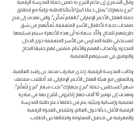
وقال الشمري إن ما تم التبرع به ضمن حملة المدرسة الرقمية
"تبرع بجهازك" يمثل دعمًا كبيرًا لأبنائنا الطلبة تزامنًا مع انطلاق
حملة الهلال الأحمر الإماراتي "بالعلم نُمكِّن"، والتي تهدف إلى فتح
صفحات جديدة لأطفال الأسر المتعففة، تُمكِّنهم من شق
طريقهم للنجاح، وأكَّد سعادته أن هذه الأجهزة سيتم تسليمها
لمستحقي طلبة المدارس من الأسر المتعففة ذوي الدخل
المحدود وأصحاب الهمم والأيتام، متمنين لهم جميعًا النجاح
والتوفيق في مسيرتهم التعليمية.
وكانت المدرسة الرقمية، إحدى مبادرات محمد بن راشد العالمية،
وبالتعاون مع هيئة الهلال الأحمر الإماراتي، قد أطلقت منتصف
شهر أغسطس، حملة "تبرع بجهازك" تحت شعار "تبرع لِتُعلِّم"،
وتهدف إلى توفير 10 آلاف جهاز إلكتروني مُتَبَرع بها، في مبادرة
تعليمية وإنسانية وبيئية، يتم من خلالها دعم طلبة المدرسة
الرقمية الأقل حظًا حول العالم، وتقليص الفجوة الرقمية
والمعرفية في تحصيل المعلومة وانتقالها بين الطلاب.