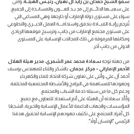
سمو الشيخ حمدان بن زايد آل نهيان، رئيــس الهيئــة
، وأثنى
على سعيـــها الدائــــم إلى مدِ يــد العــــون والمسانــدة إلى الجميع،
سواء على مستوى دولة الإمارات أو خارجها، وهي المساعي التي
تُترجم رؤيــة القيـــادة بتدفق واستدامــــة العمل الخيـــري والتطوعي
على مستوى مجتمع الإمارات من جانبٍ، وترسيخ موقعها الريادي
ومكانتها المرموقة في تلك المجالات الإنسانية على المستوى
الدولي من جانبٍ آخر.
من جهته توجه
سعادة محمد عمر الشمري، مدير هيئة الهلال
الأحمر الإماراتي – مركز عجمان
، بالشكر والثناء للمهندس يوسف
أحمد آل علي، وأثنى على تعاون شركة الاتحاد للماء والكهرباء
وجهودها للمساهمة في البرامج والأنشطة المجتمعية المختلفة،
ودعم كل ما من سبيله خدمة الشباب والمجتمع.
وأَكَّد سعادته أن الهيئة على أتم استعداد للتعاون مع جميع
المؤسسات والجهات الداعمة للأعمال الإنسانية والخيرية، مُشجعًا
كل أفراد المجتمع على تكثيف جهودهم الإنسانية لتحقيق هدفنا
الرئيسي "الإنسان أولاً".