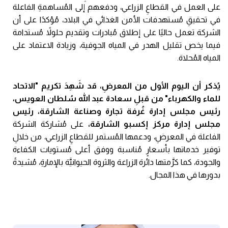
على العمل في القطاعِ الزراعي، ودفعهم إلى المُساهمةِ الفاعلة
في تحقيقِ مُستهدفات الأمن الغذائي في البلاد، مُؤكدًا على أن
الشركة تعمل حاليًا على إطلاق مُبادرات وتقديم حلولاً مُستدامة
فيما يخص تقليل الهدر في المياه الجوفية، وزيادة الاعتماد على
المياه المُحلاة.
يُذكر أن اليوم الأول من المعرضِ، قد شَهِدَ تكريم "الاتحاد
للماء والكهرباء" من قبلِ سعادة عبد الله سُلطان العويس،
رئيس مجلس إدارة غُرفة تجارة وصناعة الشارقة، رئيس
مجلس إدارة مركز إكسبو الشارقة،
على مُشاركة الشركة
الفاعلة في المعرضِ، ودعمها المُستمر للقطاعِ الزراعي، من خلالِ
توفير خدماتها بأسعارٍ مُناسبة ووفق أعلى مُستويات الكفاءة
والجودة، كما كرَّمتها دائرة الزراعة والثروة الحيوانيَّة بالإمارةِ، مُشيدةً
بدورها في هذا المجال.