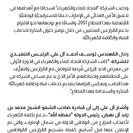
وجاءت مُشاركة "الاتحاد للماء والكهرباء" انسجامًا مع أهدافها في
تحقيقِ الأمن الغذائي في الإمارات دعمًا للاستراتيجيَّةِ الوطنيَّةِ
المُتعلقة بهذا القطاع 2051، واتساقًا مع توجهاتها نحو الالتزام
بدعمِ المُزارعين المحليين، من خلالِ توفير حلول مُبتكرة لخدماتِ
المياه والطَّاقة الكهربائيَّة.
وقال
المُهندس يُوســـف أحمـــد آل علي، الرئيـــس التنفيـــذي
لـلشركةِ: "
كانت مُشاركة الاتحاد للماء والكهرباء في الدورةِ الأولى
من معرضِ الذيد الزراعي فُرصة للتواصلِ مع المُزارعين والتعرُّف
على مُتطلباتهم واحتياجاتهم، الأمر الذي يدعم مساعي الشركة في
هذا الجانب، ويعكس التزامها بتقديمِ خدمات مياه وطاقة كهربائيَّة
مُبتكرة ومُستدامة لهذا القطاع".
وأشار آل علي إلى أن مُبادرة صاحب السُمو الشيخ محمد بن
زايد آل نهيان، رئيس الدولة "حفظه الله"،
بدعمِ تكلفة الكهرباء
لأصحابِ المزارع من مُواطني الدولة في شمالِ الإمارات، والتي تم
الإعلان عنها قبل أسابيع، كفيلة بتشجيعِ المُزارعين المُواطنين