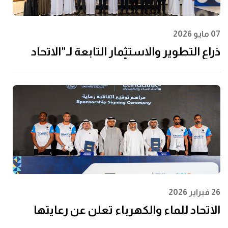
07 مايو 2026
ذراع التطوير والاستثمار التابعة لـ"الاتحاد
للماء والكهرباء" توقِّع اتفاقية مع إن إم دي
سي إنفرا ولانتانيا لتنفيذ مشروع محطة
الفجيرة للتحلية سعة 60 مليون جالون يوميًا
26 فبراير 2026
الاتحاد للماء والكهرباء تعلن عن رعايتها
لرابطة المحترفين الإماراتية لتعزيز مشاركة